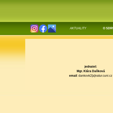
AKTUALITY
O SDR
jednatel:
Mgr. Klára Daňková
email
: dankovk2[a]natur.cuni.cz