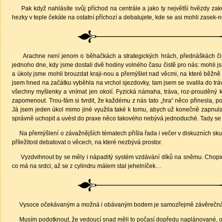
Pak když nahlásíte svůj příchod na centrále a jako ty největší hvězdy zakemp
hezky v teple čekáte na ostatní příchozí a debatujete, kde se asi mohli zasek
Arachne není jenom o běhačkách a strategických hrách, přednáškách či prá
jednoho dne, kdy jsme dostali dvě hodiny volného času čistě pro nás: mohli jsm
a úkoly jsme mohli brouzdat kraji-nou a přemýšlet nad věcmi, na které běžně n
jsem hned na začátku vyběhla na vrchol sjezdovky, tam jsem se svalila do trá
všechny myšlenky a vnímat jen okolí. Fyzická námaha, tráva, roz-prouděný kr
zapomenout. Trou-fám si tvrdit, že každému z nás tato „hra“ něco přinesla, 
Já jsem jeden úkol mimo jiné využila také k tomu, abych už konečně zapnula
správně uchopit a uvést do praxe něco takového nebývá jednoduché. Tady se 
Na přemýšlení o závažnějších tématech přišla řada i večer v diskuzních skupi
příležitost debatovat o věcech, na které nezbývá prostor.
Vyzdvihnout by se měly i nápaditý systém vzdávání díků na sněmu. Chopin, cy
co má na srdci, až se z cylindru málem stal jehelníček…
Vysoce očekávaným a možná i obávaným bodem je samozřejmě závěrečná
Musím podotknout, že vedoucí snad měli to počasí dopředu naplánované, obje