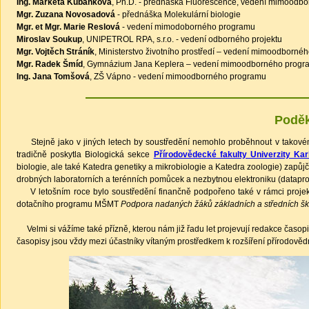
Ing. Markéta Kubánková
, Ph.D. - přednáška Fluorescence, vedení mimoodb
Mgr. Zuzana Novosadová
- přednáška Molekulární biologie
Mgr. et Mgr. Marie Reslová
- vedení mimodoborného programu
Miroslav Soukup
, UNIPETROL RPA, s.r.o. - vedení odborného projektu
Mgr. Vojtěch Stráník
, Ministerstvo životního prostředí – vedení mimoodborné
Mgr. Radek Šmíd
, Gymnázium Jana Keplera – vedení mimoodborného progr
Ing. Jana Tomšová
, ZŠ Vápno - vedení mimoodborného programu
Podě
Stejně jako v jiných letech by soustředění nemohlo proběhnout v takovém 
tradičně poskytla Biologická sekce
Přírodovědecké fakulty Univerzity Kar
biologie, ale také Katedra genetiky a mikrobiologie a Katedra zoologie) zapůjčily
drobných laboratorních a terénních pomůcek a nezbytnou elektroniku (dataproje
V letošním roce bylo soustředění finančně podpořeno také v rámci proje
dotačního programu MŠMT
Podpora nadaných žáků základních a středních šk
Velmi si vážíme také přízně, kterou nám již řadu let projevují redakce časop
časopisy jsou vždy mezi účastníky vítaným prostředkem k rozšíření přírodově