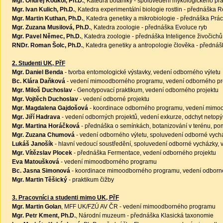
Mgr. Ondřej Koukol, Ph.D.
, Katedra botaniky - spoluvedení mykologického pra
Mgr. Ivan Kulich, Ph.D.
, Katedra experimentální biologie rostlin - přednáška 
Mgr. Martin Kuthan, Ph.D.
, Katedra genetiky a mikrobiologie - přednáška Pr
Mgr. Zuzana Musilová, Ph.D.
, Katedra zoologie - přednáška Evoluce ryb
Mgr. Pavel Němec, Ph.D.
, Katedra zoologie - přednáška Inteligence živočichů
RNDr. Roman Šolc, Ph.D.
, Katedra genetiky a antropologie člověka - předná
2. Studenti UK, PřF
Mgr. Daniel Benda
- tvorba entomologické výstavky, vedení odborného výletu
Bc. Klára Daňková
- vedení mimoodborného programu, vedení odborného pr
Mgr. Miloš Duchoslav
- Genotypovací praktikum, vedení odborného projektu
Mgr. Vojtěch Duchoslav
- vedení odborné projektu
Mgr. Magdalena Gajdošová
- koordinace odborného programu, vedení mimoo
Mgr. Jiří Hadrava
- vedení odborných projektů, vedení exkurze, odchyt netopý
Mgr. Martina Horáčková
- přednáška o semínkách, botanizování v terénu, po
Mgr. Zuzana Chumová
- vedení odborného výletu, spoluvedení odborné vych
Lukáš Janošík
- hlavní vedoucí soustředění, spoluvedení odborné vycházky, 
Mgr. Vítězslav Plocek
- přednáška Fermentace, vedení odborného projektu
Eva Matoušková
- vedení mimoodborného programu
Bc. Jasna Simonová
- koordinace mimoodborného programu, vedení odborné
Mgr. Martin Těšický
- praktikum čižby
3. Pracovníci a studenti mimo UK, PřF
Mgr. Martin Golan
, MFF UK/FZÚ AV ČR - vedení mimoodborného programu
Mgr. Petr Kment, Ph.D.
, Národní muzeum - přednáška Klasická taxonomie