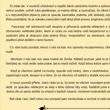
To máte tak. V ovzduší očekávání a napětí, které zaháníme hraním a zpěvem,
velice zoufale, zuřivě nám gestikuluje, co máme dělat, a naznačuje, že ctěn
a s nejnutnějšími objek-ty, jako je spacák, karimatka, baterka, pití, doklady
třeba podotýkat, že je vskutku esenciální najít úkryt před pravou anglickou pr
Fascinuje mě sehranost naší skupiny a přirozená autorita některých z
zformovalo velitelské jádro, které si vzalo na svá bedra naši bezpečnost a
vydávání jídla (k dispozici byla jediná lžíce), hospodaření se zásobami, s
opatření před deštěm i ranní buzení.
Co vám budu povídat, mnozí z nás na tuto noc opravdu nezapomenou. Orkán, 
nudit.
Mnohým z nás tato noc dala hodně do života. Někteří poznali, jaké to je top
Nehýbej se, máš vedle sebe potok, tak to myslí vážně. Když tebou kdosi upro-s
Když je všechno úplně na houby, spacák celý mokrý, ráno v nedohlednu, k ve
zapáchající exoti, stoupni si a řekni, že na všechno už kašleš a zbytek noci 
V nouzi poznáš přítele. Jsem ráda za to, že jsme se všichni navzájem podrž
dešti, ze spacáku některých se daly v klidu ždímat litry vody. Naštěstí jsme 
Jedna věc je spolu skvěle vy-cházet v lepších časech, mnohem hodnotnější ale
Byli však i tací, kteří celou noc prospali jako nemluvňata a nechali si zdát s