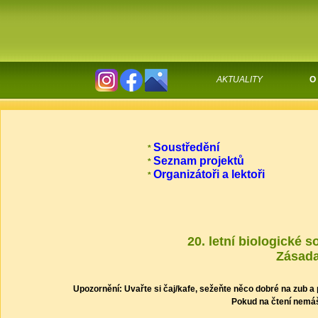
AKTUALITY
O
Soustředění
*
Seznam projektů
*
Organizátoři a lektoři
*
20. letní biologické 
Zásada
Upozornění: Uvařte si čaj/kafe, sežeňte něco dobré na zub a
Pokud na čtení nemá