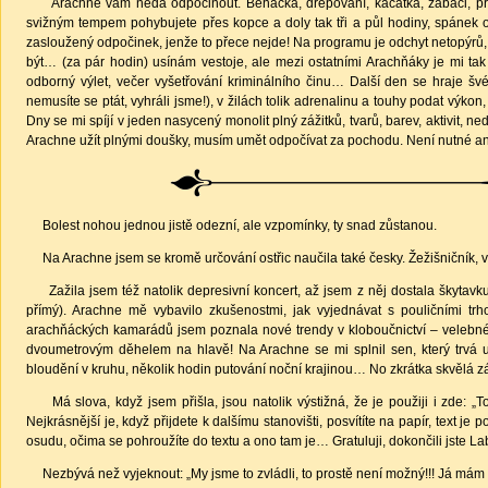
Arachne vám nedá odpočinout. Běhačka, dřepování, káčátka, žabáci, prostě
svižným tempem pohybujete přes kopce a doly tak tři a půl hodiny, spánek o
zasloužený odpočinek, jenže to přece nejde! Na programu je odchyt netopýrů, 
být… (za pár hodin) usínám vestoje, ale mezi ostatními Arachňáky je mi tak
odborný výlet, večer vyšetřování kriminálního činu… Další den se hraje šv
nemusíte se ptát, vyhráli jsme!), v žilách tolik adrenalinu a touhy podat 
Dny se mi spíjí v jeden nasycený monolit plný zážitků, tvarů, barev, aktivit, n
Arachne užít plnými doušky, musím umět odpočívat za pochodu. Není nutné ani
Bolest nohou jednou jistě odezní, ale vzpomínky, ty snad zůstanou.
Na Arachne jsem se kromě určování ostřic naučila také česky. Žežišničník, v
Zažila jsem též natolik depresivní koncert, až jsem z něj dostala škytavku. D
přímý). Arachne mě vybavilo zkušenostmi, jak vyjednávat s pouličními tr
arachňáckých kamarádů jsem poznala nové trendy v kloboučnictví – velebn
dvoumetrovým děhelem na hlavě! Na Arachne se mi splnil sen, který trvá už
bloudění v kruhu, několik hodin putování noční krajinou… No zkrátka skvělá z
Má slova, když jsem přišla, jsou natolik výstižná, že je použiji i zde: „To
Nejkrásnější je, když přijdete k dalšímu stanovišti, posvítíte na papír, text j
osudu, očima se pohroužíte do textu a ono tam je… Gratuluji, dokončili jste Lab
Nezbývá než vyjeknout: „My jsme to zvládli, to prostě není možný!!! Já mám