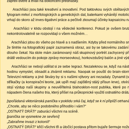
zapřeli dveře a trvali na dokončení přednášky.
Arachňáci jsou také kreativní a inovativní. Pod taktovkou svých obětavých v
fylogram mrkví z morfologických a genetických dat, baterkami vyhánějí moto
vrhají do skoro až inves-tigativní práce a pečlivě zkoumají účinky kapsaicinu 
Arachňáci v klidu obstojí i na vědecké konferenci. Pokud je ovšem brutáln
nekontrolovatelně se rozpovídají o všem možném…
Arachňáci jdou do všeho po hlavě a s nadšením. Kdyby před normálního smrtel
že tímhle na fotografický papír zaznamená obraz, asi by se takovému zadání
dlouho čekat: Na stole mám zarámovaný náš skupinový portrét zachycený přes 
drátě vedoucím do pokoje zprávy morseovkou), horkovzdušný balón a jiné výd
Arachňáci se nebojí udělat si ze sebe legraci. Nezaleknou se, když na nást
hodinu vymyslet, obsadit a ztvárnit reklamu. Naopak se pouští do brain-sto
Televizní reklamy a jiné škváry by si s našimi výtvory ani nezadaly. Dynamit (v 
stříkačky (a konspirační teorie, jak upíři mají zajištěný stálý přísun krve), 
stojí výstup naší skupiny a neuvěřitelná blahosklon-nost publika, které p
nápadem člena našeho tria, který přišel na průkopnické využití ostnatého drátu
[spořádaná viktoriánská panička v poklidu srká čaj, když se k ní připlíží otrhan
„Chcete, aby se něco podobného přihodilo i vám?“
„OSTNATÝ DRÁT!“ zaburácí všichni na scéně.
[panička se vysmekne ze sevření]
„Zabraňme invazi z kolonií!“
„OSTNATÝ DRÁT!“ křičí všichni tři a útočící postava přitom bujaře šermuje nož