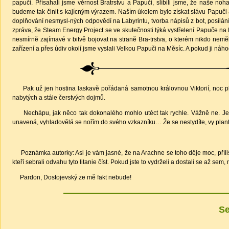
papuči. Přísahali jsme věrnost Bratrstvu a Papuči, slíbili jsme, že naše no
budeme tak činit s kajícným výrazem. Naším úkolem bylo získat slávu Papuči a
doplňování nesmysl-ných odpovědí na Labyrintu, tvorba nápisů z bot, posílá
zpráva, že Steam Energy Project se ve skutečnosti týká vystřelení Papuče na
nesmírně zajímavé v bitvě bojovat na straně Bra-trstva, o kterém nikdo neměl 
zařízení a přes údiv okolí jsme vyslali Velkou Papuči na Měsíc. A pokud ji náh
Pak už jen hostina laskavě pořádaná samotnou královnou Viktorií, noc pln
nabytých a stále čerstvých dojmů.
Nechápu, jak něco tak dokonalého mohlo utéct tak rychle. Vážně ne. Je t
unavená, vyhladovělá se nořím do svého vzkazníku… Že se nestydíte, vy plantá
Poznámka autorky: Asi je vám jasné, že na Arachne se toho děje moc, příliš
kteří sebrali odvahu tyto litanie číst. Pokud jste to vydrželi a dostali se až sem,
Pardon, Dostojevský ze mě fakt nebude!
Se