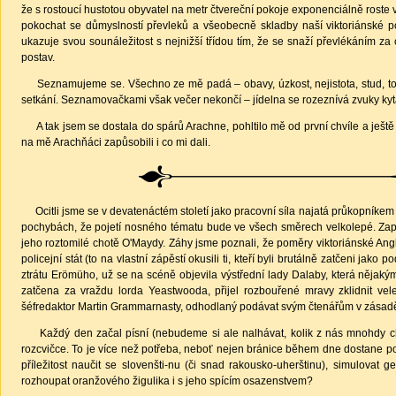
že s rostoucí hustotou obyvatel na metr čtvereční pokoje exponenciálně roste 
pokochat se důmyslností převleků a všeobecně skladby naší viktoriánské pop
ukazuje svou sounáležitost s nejnižší třídou tím, že se snaží převlékáním za 
postav.
Seznamujeme se. Všechno ze mě padá – obavy, úzkost, nejistota, stud, to 
setkání. Seznamovačkami však večer nekončí – jídelna se rozeznívá zvuky kyt
A tak jsem se dostala do spárů Arachne, pohltilo mě od první chvíle a ještě d
na mě Arachňáci zapůsobili i co mi dali.
Ocitli jsme se v devatenáctém století jako pracovní síla najatá průkopn
pochybách, že pojetí nosného tématu bude ve všech směrech velkolepé. Zapo
jeho roztomilé chotě O'Maydy. Záhy jsme poznali, že poměry viktoriánské Angl
policejní stát (to na vlastní zápěstí okusili ti, kteří byli brutálně zatčeni ja
ztrátu Erömüho, už se na scéně objevila výstřední lady Dalaby, která něj
zatčena za vraždu lorda Yeastwooda, přijel rozbouřené mravy zklidnit ve
šéfredaktor Martin Grammarnasty, odhodlaný podávat svým čtenářům v zásadě 
Každý den začal písní (nebudeme si ale nalhávat, kolik z nás mnohdy chtě
rozcvičce. To je více než potřeba, neboť nejen bránice během dne dostane p
příležitost naučit se slovenšti-nu (či snad rakousko-uherštinu), simulovat 
rozhoupat oranžového žigulika i s jeho spícím osazenstvem?