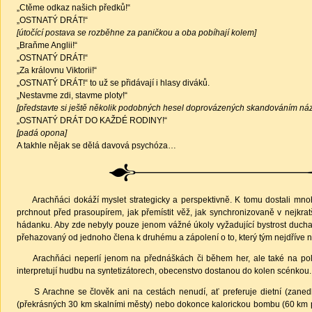
„Ctěme odkaz našich předků!“
„OSTNATÝ DRÁT!“
[útočící postava se rozběhne za paničkou a oba pobíhají kolem]
„Braňme Anglii!“
„OSTNATÝ DRÁT!“
„Za královnu Viktorii!“
„OSTNATÝ DRÁT!“ to už se přidávají i hlasy diváků.
„Nestavme zdi, stavme ploty!“
[představte si ještě několik podobných hesel doprovázených skandováním názvu
„OSTNATÝ DRÁT DO KAŽDÉ RODINY!“
[padá opona]
A takhle nějak se dělá davová psychóza…
Arachňáci dokáží myslet strategicky a perspektivně. K tomu dostali mnoho 
prchnout před prasoupírem, jak přemístit věž, jak synchronizovaně v nejkr
hádanku. Aby zde nebyly pouze jenom vážné úkoly vyžadující bystrost ducha, 
přehazovaný od jednoho člena k druhému a zápolení o to, který tým nejdříve n
Arachňáci neperlí jenom na přednáškách či během her, ale také na poli kultur
interpretují hudbu na syntetizátorech, obecenstvo dostanou do kolen scénkou.
S Arachne se člověk ani na cestách nenudí, ať preferuje dietní (zanedba
(překrásných 30 km skalními městy) nebo dokonce kalorickou bombu (60 km pře