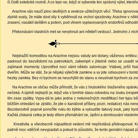
či čistě estetické rovině. A co tepr-ve, když si vyberete ten správný výlet, kter
Arachne vás naučí plno skvělých a veskrze užitečných věcí. Třeba ignorovat 
ztuhlé svaly, že máte dost síly k vyběhnutí na vrchol sjezdovky. Arachne v ně
zrasení, nasáklí deštěm a potem, pod vlivem vyplavovaných endorfinů odhodil
Překonávání vlastních met se nevyhnuli ani někteří vedoucí. Jednoho z nich do
Nejdražší komoditou na Arachne nejsou valuty ani dolary, váženou entitou je
padnout do bezvědomí na patrovkách, zakempit v jídelně nebo se usadit ve
zajímavé momenty. Uprostřed noci vámi někdo zalomcuje: Vstávej, prší! Nače
dveřím. Může se stát, že je nějaký výtečník zamkne a vy jste odsouzení v tomt
hezky zamkla: Bez ní bychom se neuchýlili do stanu a neusínali bychom za zv
Na Arachne se občas může přihodit, že vás z hlubokého blaženého spánku náhle
nečeká. A úplně nejlepší je, když vás v tomhle stavu odvedou na louku (respekt
tím zase zpátky. Vypa-dá to jako jedna z nekonečných modifikací her typu běž
bližším ohledání se zjistilo, že jde o kanálové příšery, pozn. redakce) nás ne
Bezstarostně poprvé ponoříte ruku do kýble a vyloudíte takový zvuk, jaký bys
Každá získaná cetka je tedy dílem přemáhání se, úpění a domlouvání vlastním
Kreativita a všeobecně nápaditost vedení mě nepřestává překvapovat. Koho
patrně moc vděčně nevypadali a pokud to působilo, že tento geniální nápad zů