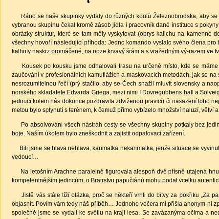
Ráno se naše skupinky vydaly do různých koutů Železnobrodska, aby se infil
vybranou skupinu čekal kromě zásob jídla i pracovník dané instituce s pokyny
obrázky struktur, které se tam měly vyskytovat (obrys kalichu na kamenné d
všechny hovoří následující příhoda: Jedno komando vyslalo svého člena pro b
kalhoty naskrz promáčené, na noze krvavý šrám a s vražedným vý-razem ve tv
Kousek po kousku jsme odhalovali trasu na určené místo, kde se máme post
zaučováni v profesionálních kamuflážích a maskovacích metodách, jak se na sp
nesrozumitelnou řečí (prý stačilo, aby se Čech snažil mluvit slovensky a naop
norského skladatele Edvarda Griega, mezi nimi I Dovregubbens hall a Solve
jedoucí kolem nás dokonce pozdravila zdviženou pravicí) či nasazení toho nej
metou bylo splynutí s terénem, k čemuž přímo vybízelo množství haluzí, větví a 
Po absolvování všech nástrah cesty se všechny skupiny potkaly bez jedin
boje. Naším úkolem bylo zneškodnit a zajistit odpalovací zařízení.
Bili jsme se hlava nehlava, karimatka nekarimatka, jenže situace se vyvinula ú
vedoucí…
Na letošním Arachne paralelně figurovala alespoň dvě přísně utajená hnutí.
kompetentnějším jedincům, o Bratrstvu papučiánů mohu podat vcelku autenti
Jistě vás stále tíží otázka, proč se někteří vrhli do bitvy za pokřiku „Za pa
objasnit. Povím vám tedy náš příběh… Jednoho večera mi přišla anonym-ní zprá
společně jsme se vydali ke světlu na kraji lesa. Se zavázanýma očima a ned