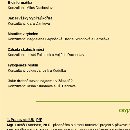
Bioinformatika
Konzultant: Miloš Duchoslav
Jak si vážky vybírají kořist
Konzultant: Klára Daňková
Motolice v rybníce
Konzultant: Magdalena Gajdošová, Jasna Simonová a Berneška
Záhada skalních měst
Konzultant: Lukáš Falteisek a Vojtěch Duchoslav
Fylogeneze rostlin
Konzultant: Lukáš Janošík a Kodulka
Jaké drobné savce najdeme v Zásadě?
Konzultant: Jasna Simonová a Jiří Hadrava
Orga
1. Pracovníci UK, PřF
Mgr. Lukáš Falteisek, Ph.D.
, přednáška o historii hornictví, projekt S pískovci 