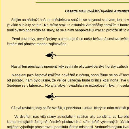
Gazette Mail! Zvláštní vydání! Autenti
Stojím na nádraží našeho městečka a snažím se splynout s davem, ten mi však
je však slib a ty se plní. Na místo srazu s ostatními Arachňáky dorážím s hadr
rodičovstvo podstrčilo se slovy, ať se s nimi neopovažuji vracet, protože už t
První pozdravy, první šprýmy a plna dojmů se naše hvězdná sestava květinář
čtrnáct dní přinese mnoho zajímavého.
Nastal ten přeslavný moment, kdy se mi do plic zaryl čerstvý horský vzduch 
Nabaleni jako šerpové kráčíme odvážně kupředu, poohlížíme se po křísech, 
od počátku nám bylo jasné, že velice užitečná bude bršlice kozí noha: Tvé 
Sejdeme se v laborce… No a já, abych vyjádřila své rozpoložení, bych musela
Cílová rovinka, tedy spíše svažík, k penzionu Lumka, který se nám má stá
Ve dveřích nás vítá rázný autoritativní strážce ulic Londýna, ze kteréh
kompromitujících fotografií čerstvě příchozích a stále ještě vyvoraných úča
nejlépe vyjadřuje prostorovou podstatu těchto místností. Vedoucím nejsou kvalitn