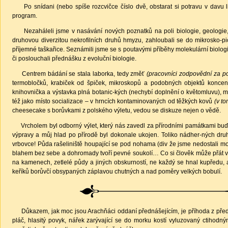
Po snídani (nebo spíše rozcvičce číslo dvě, obstarat si potravu v davu li
program.
Nezaháleli jsme v nasávání nových poznatků na poli biologie, geologie, c
druhovou diverzitou nekrofilních druhů hmyzu, zahloubali se do mikrosko-pi
příjemné taškařice. Seznámili jsme se s poutavými příběhy molekulární biologie
či poslouchali přednášku z evoluční biologie.
Centrem bádání se stala laborka, tedy změť
(pracovníci zodpovědní za p
termobločků, krabiček od špiček, mikroskopů a podobných objektů koncent
knihovnička a výstavka plná botanic-kých (nechybí doplnění o květomluvu), 
též jako místo socializace – v hrncích kontaminovaných od těžkých kovů
(v t
cheesecake s borůvkami z polského výletu, vedou se diskuze nejen o vědě.
Vrcholem byl odborný výlet, který nás zavedl za přírodními památkami buď p
výpravy a můj hlad po přírodě byl dokonale ukojen. Toliko nádher-ných druh
vrbovce! Půda rašeliniště houpající se pod nohama (div že jsme nedostali m
blahem bez sebe a dohromady tvoří pevné soukolí… Co si člověk může přát ví
na kamenech, zetlelé půdy a jiných obskurností, ne každý se hnal kupředu, ab
keříků borůvčí obsypaných záplavou chutných a nad poměry velkých bobulí.
Důkazem, jak moc jsou Arachňáci oddaní přednášejícím, je příhoda z přednáš
pláč, hlasitý povyk, nářek zarývající se do morku kostí vyluzovaný ctiho