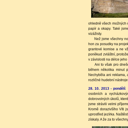
ohledně všech možných ož
papír a okapy. Také jsm
vizážisty.
Než jsme všechny nové 
hon za posudky na projekt
grantové komise a ne vž
poněkud zvláštní, protože
v závislosti na délce jeho
Ani to však pro dnešek 
během několika minut pr
Nechyběla ani reklama, 
rozličné hudební nástroje
28. 10. 2013 - pondělí:
P
osobních a vycházkový
dobrovolných úkolů, které
jsme strávili velmi příj
Kromě dorazivšího Víti j
uprostřed jezírka. Naštěst
získaly. A že za to všechn