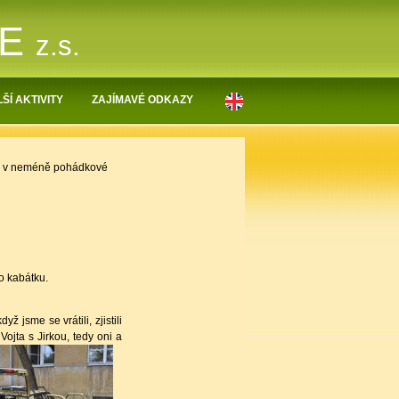
NE
z.s.
ŠÍ AKTIVITY
ZAJÍMAVÉ ODKAZY
tlo v neméně pohádkové
o kabátku.
 jsme se vrátili, zjistili
Vojta s Jirkou, tedy oni a