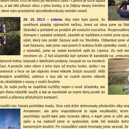
olební heslo. A co se letos po večerech četlo? Lipnice je úzce spjatá
a, a tak MG přivezl něco z jeho tvorby, a to Dějiny strany mírného
 které nám pravidelně zprostředkovávaly nemálo veselí.
26. 10. 2013 – sobota:
Aby nám bylo jasné, že
vyvěšené plakáty výjimečně nelžou, hned od rána jsme se říd
Stráníků a pořádně se protáhli při evoluční rozcvičce. Rozprouděno
živinami z vydatné snídaně, zásobili se balíčkem a mohli jsme vyra
výlet, který nás podél Sázavy vedl na Stvořidla. Odtamtud jsme v
nad Sázavou, kde jsme nad pivem či kofolou řešili výsledky voleb, a
z výsledků, jsme se vydali konečně zpět do Lipnice. Za celý de
mnohem víc. Z řad účastníků byli vybráni tři kandidáti na „ombud
pisové listiny,
bojovali s falešnými podpisy, houpali se na mostech
časí. A protože nám všem z toho bylo až trochu horko, došlo i na
menech v řece se tak objevilo hned několik živých sousoší: větší
rdelatých andělíčků, zatímco o kus dál se cudně slunilo několik
u strašidýlek s vousy z vodní žoužele.
, že naše počty se úspěšně rozšířily nejen o nové účastníky, ale
lo třeba náležitě využít, a tak se kandidáti se svými týmy pustili do
ramů a přípravy příslušných kampaní.
neděli nás čekala prohlídka hradu. Sice celý držel dohromady především díky sna
Armabeton, ale jeho majestátnosti to nijak neuškodilo; kro
arachňáky využit také jako lezecká stěna, v kapli jsme si užili a
zpěv a na nádvoří jsme si vyzkoušeli, kolik lidí dokáže doh
kamenných koulích. Po rozpuštění valné hromady jsme seznali, že