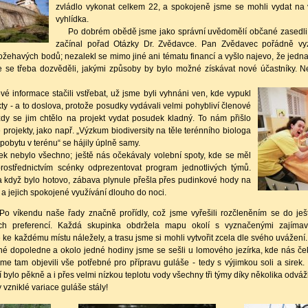
zvládlo vykonat celkem 22, a spokojeně jsme se mohli vydat na
vyhlídka.
Po dobrém obědě jsme jako správní uvědomělí občané zasedli k 
začínal pořad Otázky Dr. Zvědavce. Pan Zvědavec pořádně vy
ehavých bodů; nezalekl se mimo jiné ani tématu financí a vyšlo najevo, že jedna z
e se třeba dozvěděli, jakými způsoby by bylo možné získávat nové účastníky. 
informace stačili vstřebat,
už jsme byli vyhnáni ven, kde vypukl
y - a to doslova, protože posudky vydávali velmi pohybliví členové
dy se jim chtělo na projekt vydat posudek kladný. To nám přišlo
 projekty, jako např. „Výzkum biodiversity na těle terénního biologa
 pobytu v terénu“ se hájily úplně samy.
nebylo všechno; ještě nás očekávaly volební spoty, kde se měl
ostřednictvím scénky odprezentovat program jednotlivých týmů.
a když bylo hotovo, zábava plynule přešla přes pudinkové hody na
 a jejich spokojené využívání dlouho do noci.
o víkendu naše řady značně prořídly, což jsme vyřešili rozčleněním se do je
ch preferencí. Každá skupinka obdržela mapu okolí s vyznačenými zají
 ke každému místu náležely, a trasu jsme si mohli vytvořit zcela dle svého uvážení. 
emné dopoledne a okolo jedné hodiny jsme se sešli u lomového jezírka, kde nás č
sme tam objevili vše potřebné pro přípravu guláše - tedy s výjimkou soli a sirek
í bylo pěkně a i přes velmi nízkou teplotu vody všechny tři týmy díky několika odváž
y vzniklé variace guláše stály!