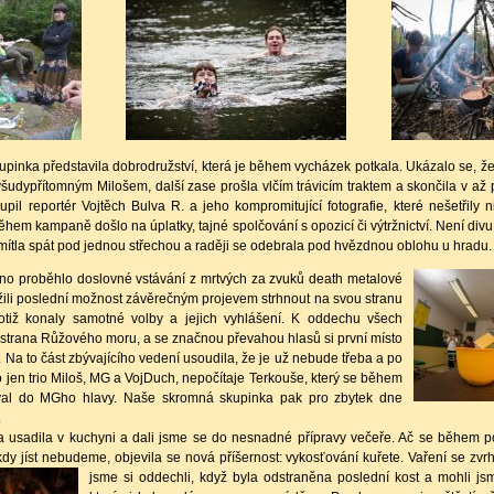
inka představila dobrodružství, která je během vycházek potkala. Ukázalo se, ž
šudypřítomným Milošem, další zase prošla vlčím trávicím traktem a skončila v a
upil reportér Vojtěch Bulva R. a jeho kompromitující fotografie, které nešetřily 
 během kampaně došlo na úplatky, tajné spolčování s opozicí či výtržnictví. Není divu
tla spát pod jednou střechou a raději se odebrala pod hvězdnou oblohu u hradu.
o proběhlo doslovné vstávání z mrtvých za zvuků death metalové
užili poslední možnost závěrečným projevem strhnout na svou stranu
otiž konaly samotné volby a jejich vyhlášení. K oddechu všech
 strana Růžového moru, a se značnou převahou hlasů si první místo
. Na to část zbývajícího vedení usoudila, že je už nebude třeba a po
lo jen trio Miloš, MG a VojDuch, nepočítaje Terkouše, který se během
oval do MGho hlavy. Naše skromná skupinka pak pro zbytek dne
.
sadila v kuchyni a dali jsme se do nesnadné přípravy večeře. Ač se během po
y jíst nebudeme, objevila se nová příšernost: vykosťování kuřete. Vaření se zvrh
jsme si oddechli, když byla odstraněna poslední kost a mohli jsm