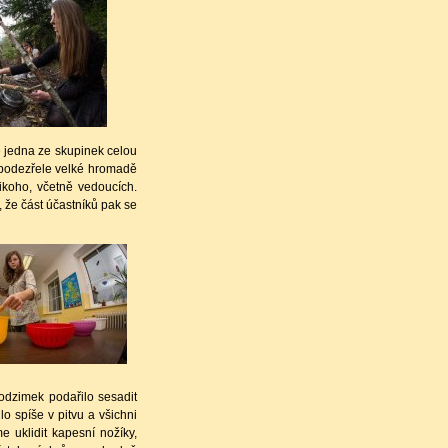
e jedna ze skupinek celou
ž podezřele velké hromadě
nikoho, včetně vedoucích.
, že část účastníků pak se
dzimek podařilo sesadit
lo spíše v pitvu a
všichni
e uklidit kapesní nožíky,