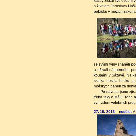
každý získal své osobní v
s životem Jaroslava Hašk
pokroku v mezích zákona,
se svými týmy sháněli pod
a užívali nádherného po
koupání v Sázavě. Na ka
skalka hostila hrstku p
mořských panen za dohled
Po návratu jsme zjistili
třeba taky o Máju. Toho by
vymýšlení volebních prog
27. 10. 2013 – neděle:
V 