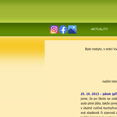
AKTUALITY
Bylo nebylo, v srdci 
naším leto
25. 10. 2013 – pátek (pří
jsme, že po škole se zatí
auto plné jídla, takže jsm
v útulné cvičné kuchyňce.
své sladkosti či slanosti