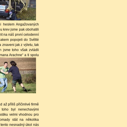
ili heslem Angažovaných
u krev jsme pak obohatili
zit na náš první celodenní
lakem popojeli do Světlé
 znaveni jak z výletu, tak
n jsme toho však zvládli
smana Arachne“ a ti spolu
d až příliš
přičinlivé firmě
m toho byl nenechavými
kustiku velmi vhodnou pro
romady stát na několika
 tento nesnadný úkol nás