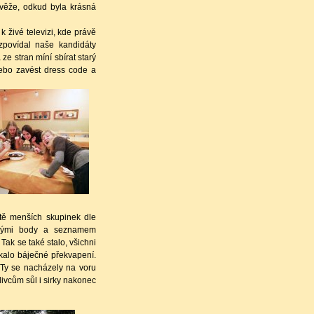
 věže, odkud byla krásná
živé televizi, kde právě
zpovídal naše kandidáty
e stran míní sbírat starý
Nebo zavést dress code a
ště menších skupinek dle
mavými body a seznamem
Tak se také stalo, všichni
ekalo báječné překvapení.
. Ty se nacházely na voru
livcům sůl i sirky nakonec