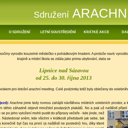
ARACH
Sdružení
O SDRUŽENÍ
LETNÍ SOUSTŘEDĚNÍ
KRÁTKÉ AKCE
DAL
Vysočiny vyrostlo kouzelné městečko s pohádkovým hradem. A protože navíc vyros
krajině a místní škola se zdála jako prima ubytování, stala se
Lipnice nad Sázavou
od 25. do 30. října 2013
viskem pro letošní arachní meeting. Celé podzimky totiž byly oblečeny do volebníh
jezd):
Arachne jsme tedy rovnou zahájili návštěvou místních volebních prostor, a když
m stihlo záhadně objevit množství poutavých plakátů. No a pak už naštěstí přijeli 
e se
po jeho vyložení mohli pustit do přípravy večeře - kde jinde, než
 Následoval sněm, kde všichni v krátkosti představili jak sebe, tak
 a konečně byl čas na první (a naštěstí ne poslední) hru, díky které