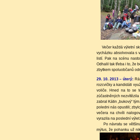
Večer každá výletní skup
vycházku absolvovala s v
listí. Pak na scénu nasto
Odhalil tak třeba i to, že
zbytkem spoluobčanů odmí
29. 10. 2013 – úterý:
Rán
rozcvičky a kandidáti vy
voliče. Hned na to se t
zúčastněných nezvítězila
zabral Kátin „bukový“ tým
poledni nás opustili; zby
večera na chvíli nalog
vyrazila na poslední výlet
Po návratu se většina u
mýtus, že pohanku už nikd