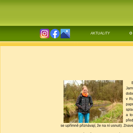
AKTUALITY
O
Byl 
Jarn
dobu
v Ru
papr
spla
a to
před
se upřímně přiznávají, že na ní usnuli). Zn