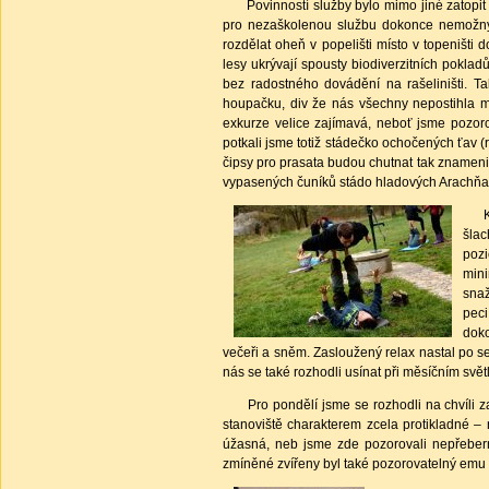
Povinností služby bylo mimo jiné zatopit v 
pro nezaškolenou službu dokonce nemožný
rozdělat oheň v popelišti místo v topeništi
lesy ukrývají spousty biodiverzitních pokladů
bez radostného dovádění na rašeliništi. Ta
houpačku, div že nás všechny nepostihla m
exkurze velice zajímavá, neboť jsme pozoro
potkali jsme totiž stádečko ochočených ťav (r
čipsy pro prasata budou chutnat tak znamenit
vypasených čuníků stádo hladových Arachňa
Každ
šlac
pozi
mini
snaž
peci
doko
večeři a sněm. Zasloužený relax nastal po set
nás se také rozhodli usínat při měsíčním svě
Pro pondělí jsme se rozhodli na chvíli za
stanoviště charakterem zcela protikladné – 
úžasná, neb jsme zde pozorovali nepřeberné
zmíněné zvířeny byl také pozorovatelný emu