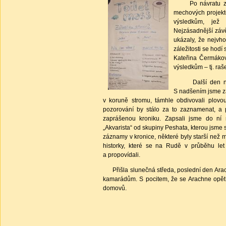
Po návratu zbyla
mechových projekt
výsledkům, jež 
Nejzásadnější závě
ukázaly, že nejvh
záležitosti se hodí
Kateřina Čermákov
výsledkům – tj. raš
Další den nás če
S nadšením jsme za
v koruně stromu, támhle obdivovali plovou
pozorování by stálo za to zaznamenat, a p
zaprášenou kroniku. Zapsali jsme do ní n
„Akvarista“ od skupiny Peshata, kterou jsme s
záznamy v kronice, některé byly starší než
historky, které se na Rudě v průběhu let
a propovídali.
Přišla slunečná středa, poslední den Arachn
kamarádům. S pocitem, že se Arachne opět kr
domovů.