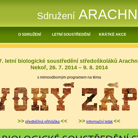
ARACH
Sdružení
O SDRUŽENÍ
LETNÍ SOUSTŘEDĚNÍ
KRÁTKÉ AKCE
7. letní biologické soustředění středoškoláků Arachn
Nekoř, 26. 7. 2014 – 9. 8. 2014
s mimoodborným programem na téma
>>
<<
>>
<<
předběžná přihláška
informační leták