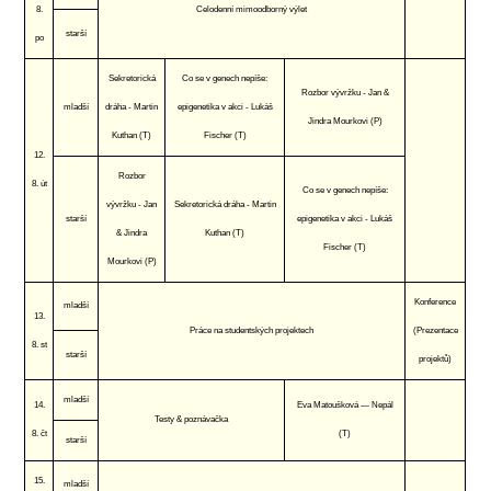
8.
Celodenní mimoodborný výlet
starší
po
Sekretorická
Co se v genech nepíše:
Rozbor vývržku - Jan &
mladší
dráha - Martin
epigenetika v akci - Lukáš
Jindra Mourkovi (P)
Kuthan (T)
Fischer (T)
12.
Rozbor
8. út
Co se v genech nepíše:
vývržku - Jan
Sekretorická dráha - Martin
starší
epigenetika v akci - Lukáš
& Jindra
Kuthan (T)
Fischer (T)
Mourkovi (P)
Konference
mladší
13.
Práce na studentských projektech
(Prezentace
8. st
starší
projektů)
mladší
14.
Eva Matoušková — Nepál
Testy & poznávačka
8. čt
(T)
starší
15.
mladší