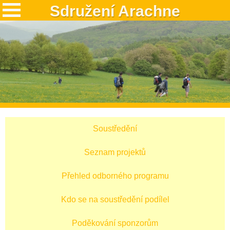
Sdružení Arachne
Soustředění
Seznam projektů
Přehled odborného programu
Kdo se na soustředění podílel
Poděkování sponzorům