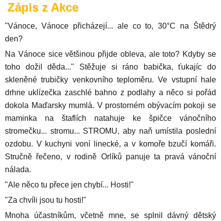
Zápis z Akce
"Vánoce, Vánoce přicházejí... ale co to, 30°C na Štědrý
den?
Na Vánoce sice většinou přijde obleva, ale toto? Kdyby se
toho dožil děda..." Stěžuje si ráno babička, ťukajíc do
skleněné trubičky venkovního teploměru. Ve vstupní hale
drhne uklízečka zaschlé bahno z podlahy a něco si pořád
dokola Maďarsky mumlá. V prostorném obývacím pokoji se
maminka na štaflích natahuje ke špičce vánočního
stromečku... stromu... STROMU, aby naň umístila poslední
ozdobu. V kuchyni voní linecké, a v komoře bzučí komáři.
Stručně řečeno, v rodině Orlíků panuje ta pravá vánoční
nálada.
"Ale něco tu přece jen chybí... Hosti!"
"Za chvíli jsou tu hosti!"
Mnoha účastníkům, včetně mne, se splnil dávný dětský