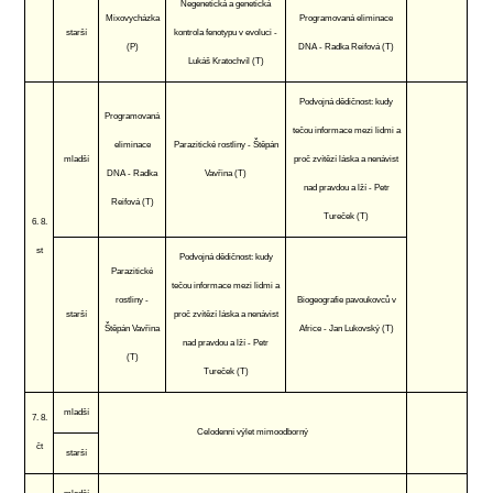
Negenetická a genetická
Mixovycházka
Programovaná eliminace
starší
kontrola fenotypu v evoluci -
(P)
DNA - Radka Reifová (T)
Lukáš Kratochvíl (T)
Podvojná dědičnost: kudy
Programovaná
tečou informace mezi lidmi a
eliminace
Parazitické rostliny - Štěpán
mladší
proč zvítězí láska a nenávist
DNA - Radka
Vavřina (T)
nad pravdou a lží - Petr
Reifová (T)
Tureček (T)
6. 8.
st
Podvojná dědičnost: kudy
Parazitické
tečou informace mezi lidmi a
rostliny -
Biogeografie pavoukovců v
starší
proč zvítězí láska a nenávist
Štěpán Vavřina
Africe - Jan Lukovský (T)
nad pravdou a lží - Petr
(T)
Tureček (T)
mladší
7. 8.
Celodenní výlet mimoodborný
čt
starší