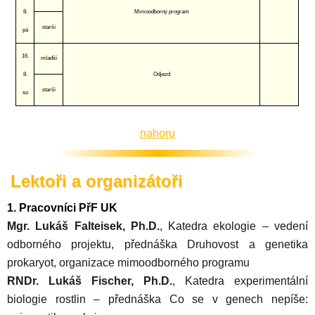
8.
Mimoodborný program
starší
pá
16.
mladší
8.
Odjezd
starší
so
nahoru
Lektoři a organizátoři
1. Pracovníci PřF UK
Mgr. Lukáš Falteisek, Ph.D.
, Katedra ekologie – vedení
odborného projektu, přednáška Druhovost a genetika
prokaryot, organizace mimoodborného programu
RNDr. Lukáš Fischer, Ph.D.
, Katedra experimentální
biologie rostlin – přednáška Co se v genech nepíše: