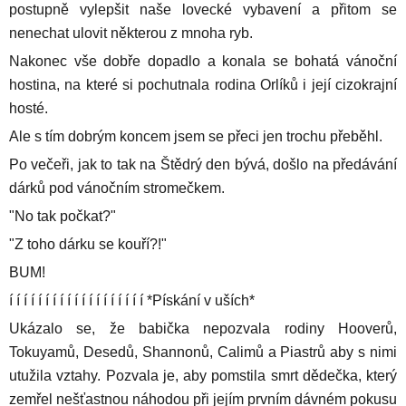
postupně vylepšit naše lovecké vybavení a přitom se
nenechat ulovit některou z mnoha ryb.
Nakonec vše dobře dopadlo a konala se bohatá vánoční
hostina, na které si pochutnala rodina Orlíků i její cizokrajní
hosté.
Ale s tím dobrým koncem jsem se přeci jen trochu přeběhl.
Po večeři, jak to tak na Štědrý den bývá, došlo na předávání
dárků pod vánočním stromečkem.
"No tak počkat?"
"Z toho dárku se kouří?!"
BUM!
í í í í í í í í í í í í í í í í í í í *Pískání v uších*
Ukázalo se, že babička nepozvala rodiny Hooverů,
Tokuyamů, Desedů, Shannonů, Calimů a Piastrů aby s nimi
utužila vztahy. Pozvala je, aby pomstila smrt dědečka, který
zemřel nešťastnou náhodou při jejím prvním dávném pokusu