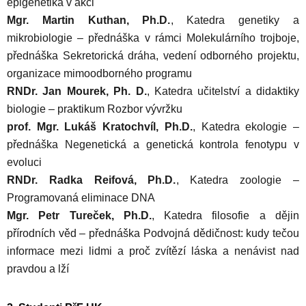
epigenetika v akci
Mgr. Martin Kuthan, Ph.D.
, Katedra genetiky a
mikrobiologie – přednáška v rámci Molekulárního trojboje,
přednáška Sekretorická dráha, vedení odborného projektu,
organizace mimoodborného programu
RNDr. Jan Mourek, Ph. D.
, Katedra učitelství a didaktiky
biologie – praktikum Rozbor vývržku
prof. Mgr. Lukáš Kratochvíl, Ph.D.
, Katedra ekologie –
přednáška Negenetická a genetická kontrola fenotypu v
evoluci
RNDr. Radka Reifová, Ph.D.
, Katedra zoologie –
Programovaná eliminace DNA
Mgr. Petr Tureček, Ph.D.
, Katedra filosofie a dějin
přírodních věd – přednáška Podvojná dědičnost: kudy tečou
informace mezi lidmi a proč zvítězí láska a nenávist nad
pravdou a lží