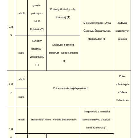
genetika
Kuriozity kladistiky – Jan
mladší
prokaryot –
Lukovský (T)
Lukáš
Molekulární trojboj – Anna
Zadávání
3. 8.
Falteisek (T)
Čepelová, Štěpán Vavřina,
studentských
ne
Martin Kuthan (T)
projektů
Kuriozity
Druhovost a genetika
kladistiky –
starší
prokaryot – Lukáš Falteisek
Jan Lukovský
(T)
(T)
Práva
mladší
4. 8.
mladistvých
Práce na studentských projektech
po
- Sabina
starší
Falteisková
Negenetická a genetická
mladší
Izolace RNA kitem - Vendula Sedláková (P)
kontrola fenotypu v evoluci -
Lukáš Kratochvíl (T)
5. 8.
út