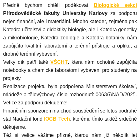
Předně bychom chtěli poděkovat
Biologické sekci
Přírodověděcké fakulty Univerzity Karlovy
za podporu
nejen finanční, ale i materiální. Mnoho kateder, zejména pak
Katedra učitelství a didaktiky biologie, ale i Katedra genetiky
a mikrobiologie, Katedra zoologie a Katedra botaniky, nám
zapůjčilo kvalitní laboratorní a terénní přístroje a optiku, a
drobné terénní vybavení.
Velký dík patří také
VŠCHT
, která nám ochotně zapůjčila
notebooky a chemické laboratorní vybavení pro studenty na
projekty.
Realizace projektu byla podpořena Ministerstvem školství,
mládeže a tělovýchovy, číslo rozhodnutí: 0063/7/NAD/2025.
Velice za podporu děkujeme!
Finančním sponzorem na chod soustředění se letos podruhé
stal Nadační fond
IOCB Tech
, kterému tímto taktéž srdečně
děkujeme.
Též si velice vážíme přízně, kterou nám již několik let