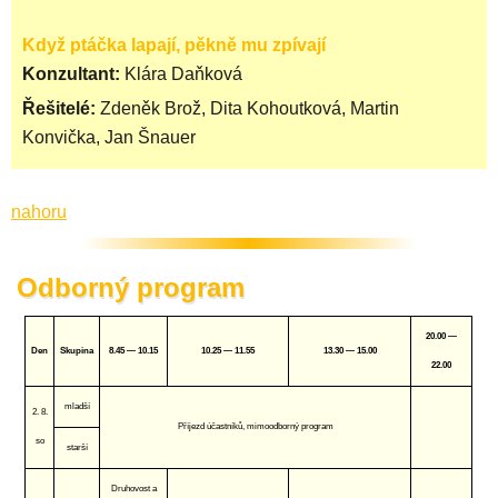
Když ptáčka lapají, pěkně mu zpívají
Konzultant:
Klára Daňková
Řešitelé:
Zdeněk Brož, Dita Kohoutková, Martin
Konvička, Jan Šnauer
nahoru
Odborný program
20.00 —
Den
Skupina
8.45 — 10.15
10.25 — 11.55
13.30 — 15.00
22.00
mladší
2. 8.
Příjezd účastníků, mimoodborný program
so
starší
Druhovost a