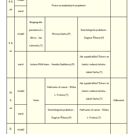
mladší
8. 8.
Práce na studentských projektech
pá
starší
Biogeografie
pavoukovců v
Konchologické praktikum -
mladší
Mixovycházka (P)
Africe - Jan
Dagmar Říhová (P)
9. 8.
Lukovský (T)
so
Jak vypadá těžba? Exkurz na
starší
Izolace RNA kitem - Vendula Sedláková (P)
česká i světová ložiska -
Jakub Vácha (T)
Jak vypadá těžba? Exkurz na
Hallmarks of cancer - Eliška
mladší
česká i světová ložiska -
10.
L. Frolová (T)
Jakub Vácha (T)
8.
Volno
Odbovečer
ne
Konchologické praktikum -
Hallmarks of cancer - Eliška
starší
Dagmar Říhová (P)
L. Frolová (T)
11.
mladší