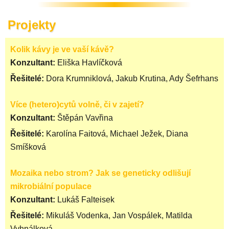
Projekty
Kolik kávy je ve vaší kávě?
Konzultant:
Eliška Havlíčková
Řešitelé:
Dora Krumniklová, Jakub Krutina, Ady Šefrhans
Více (hetero)cytů volně, či v zajetí?
Konzultant:
Štěpán Vavřina
Řešitelé:
Karolína Faitová, Michael Ježek, Diana
Smíšková
Mozaika nebo strom? Jak se geneticky odlišují
mikrobiální populace
Konzultant:
Lukáš Falteisek
Řešitelé:
Mikuláš Vodenka, Jan Vospálek, Matilda
Vyhnálková