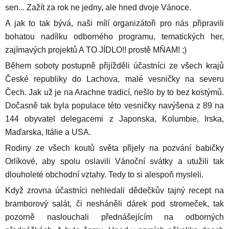
sen... Zažít za rok ne jedny, ale hned dvoje Vánoce.
A jak to tak bývá, naši mílí organizátoři pro nás připravili
bohatou nadílku odborného programu, tematických her,
zajímavých projektů A TO JÍDLO!! prostě MŇAM! ;)
Během soboty postupně přijížděli účastníci ze všech krajů
České republiky do Lachova, malé vesničky na severu
Čech. Jak už je na Arachne tradicí, nešlo by to bez kostýmů.
Dočasně tak byla populace této vesničky navýšena z 89 na
144 obyvatel delegacemi z Japonska, Kolumbie, Irska,
Maďarska, Itálie a USA.
Rodiny ze všech koutů světa přijely na pozvání babičky
Orlíkové, aby spolu oslavili Vánoční svátky a utužili tak
dlouholeté obchodní vztahy. Tedy to si alespoň mysleli.
Když zrovna účastníci nehledali dědečkův tajný recept na
bramborový salát, či nesháněli dárek pod stromeček, tak
pozorně naslouchali přednášejícím na odborných