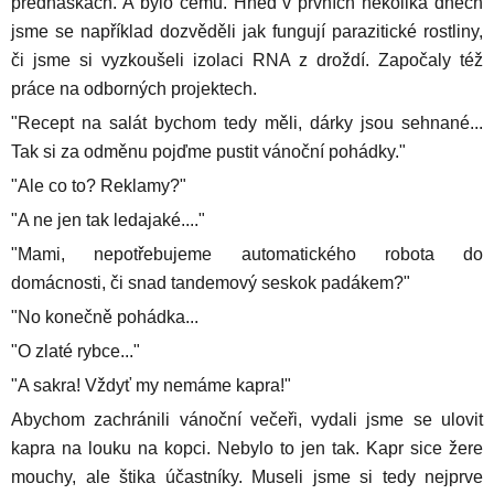
přednáškách. A bylo čemu. Hned v prvních několika dnech
jsme se například dozvěděli jak fungují parazitické rostliny,
či jsme si vyzkoušeli izolaci RNA z droždí. Započaly též
práce na odborných projektech.
"Recept na salát bychom tedy měli, dárky jsou sehnané...
Tak si za odměnu pojďme pustit vánoční pohádky."
"Ale co to? Reklamy?"
"A ne jen tak ledajaké...."
"Mami, nepotřebujeme automatického robota do
domácnosti, či snad tandemový seskok padákem?"
"No konečně pohádka...
"O zlaté rybce..."
"A sakra! Vždyť my nemáme kapra!"
Abychom zachránili vánoční večeři, vydali jsme se ulovit
kapra na louku na kopci. Nebylo to jen tak. Kapr sice žere
mouchy, ale štika účastníky. Museli jsme si tedy nejprve