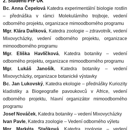
2. Studenti PřF UK
Bc. Anna Čepelová
Katedra experimentální biologie rostlin
– přednáška v rámci Molekulárního trojboje, vedení
odborného projektu, organizace mimoodborného programu
Mgr. Klára Daňková
, Katedra zoologie – zdravotník, vedení
Mixovycházky, vedení odborného projektu, organizace
mimoodborného programu
Mgr. Eliška Havlíčková
, Katedra botaniky – vedení
odborného projektu, organizace mimoodborného programu
Mgr. Lukáš Janošík
, Katedra botaniky – vedení
Mixovycházky, organizace botanické výstavky
Bc. Jan Lukovský
, Katedra ekologie – přednášky Kuriozity
kladistiky a Biogeografie pavoukovců v Africe, vedení
odborného projektu, hlavní organizátor mimoodborného
programu
Josef Nováček
, Katedra botaniky – vedení Mixovycházky
Ivan Pavle
, Katedra zoologie – Vedení odborného výletu
Mgr. Markéta Staňková
, Katedra zoologie – vedení