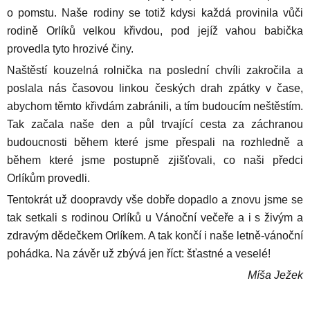
o pomstu. Naše rodiny se totiž kdysi každá provinila vůči
rodině Orlíků velkou křivdou, pod jejíž vahou babička
provedla tyto hrozivé činy.
Naštěstí kouzelná rolnička na poslední chvíli zakročila a
poslala nás časovou linkou českých drah zpátky v čase,
abychom těmto křivdám zabránili, a tím budoucím neštěstím.
Tak začala naše den a půl trvající cesta za záchranou
budoucnosti během které jsme přespali na rozhledně a
během které jsme postupně zjišťovali, co naši předci
Orlíkům provedli.
Tentokrát už doopravdy vše dobře dopadlo a znovu jsme se
tak setkali s rodinou Orlíků u Vánoční večeře a i s živým a
zdravým dědečkem Orlíkem. A tak končí i naše letně-vánoční
pohádka. Na závěr už zbývá jen říct: šťastné a veselé!
Míša Ježek